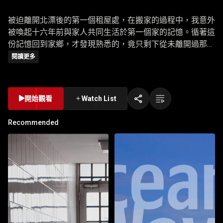
被迫離開北漂後的第一個租屋處，在搬家的過程中，我意外
被喚起十六年前與家人共同生活於第一個家的記憶。循著這
份記憶回到家鄉，才發現熟悉的，竟只剩下從未離開過那條
街的對面鄰居一家人；其餘的一切，都在時間流逝中變得陌
閱讀更多
生。透過遷徙重新凝視記憶、家庭與自我位置的旅程。搬家
不只是物理空間的轉移，更像是在整理那些無法打包帶走的
情感殘留，以及面對成長後再也回不去的過往。
開始觀看
Watch List
Recommended