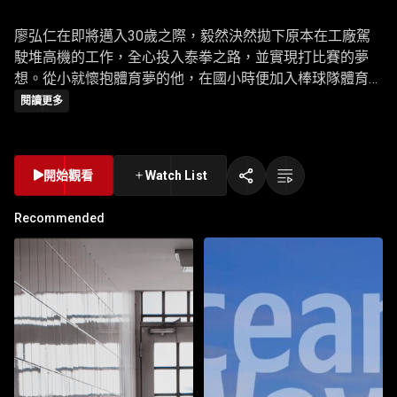
廖弘仁在即將邁入30歲之際，毅然決然拋下原本在工廠駕
駛堆高機的工作，全心投入泰拳之路，並實現打比賽的夢
想。從小就懷抱體育夢的他，在國小時便加入棒球隊體育
班，卻在最終因不受球隊重用以及同儕壓力之下離隊，放棄
閱讀更多
了體育路，甚至懷疑自己沒有運動天賦。然而這一切都在接
觸到泰拳後漸漸產生改變，原先只是把練拳當作下班休閒興
趣的他，在站上擂台後，決定成為一名全職的泰拳教練與比
開始觀看
Watch List
賽選手，在許多人放棄作夢的年紀勇敢尋求自我實現，並屢
獲佳績。
Recommended