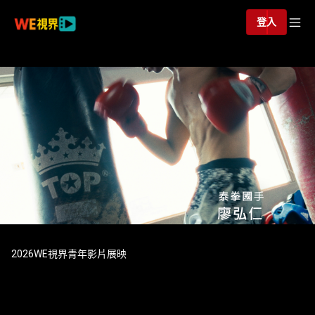
登入
2026WE視界青年影片展映
2026WE視界青年影片展映《重
生之路》方維楷_正片