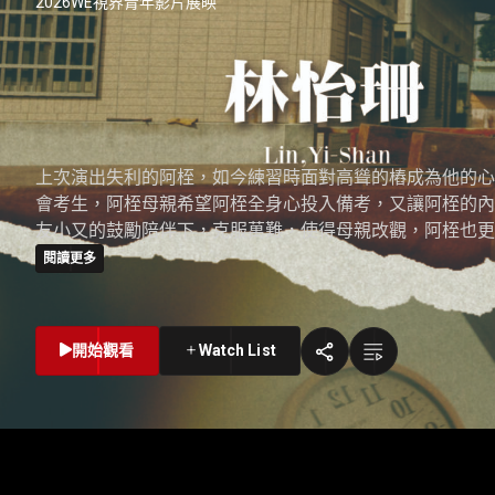
2026WE視界青年影片展映
2026WE視界青年影片
禹呈 正片
上次演出失利的阿桎，如今練習時面對高聳的樁成為他的心
會考生，阿桎母親希望阿桎全身心投入備考，又讓阿桎的內
友小又的鼓勵陪伴下，克服萬難，使得母親改觀，阿桎也更
閱讀更多
開始觀看
Watch List