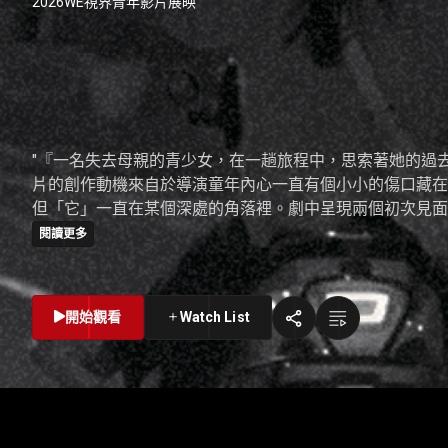
2026WE視界青年影片展映
2026WE視界青年影片
火做的》蔡昀庭 正片
"『一名失去母親的青少女，在一趟旅程中，思索著她的過
片的創作動機來自於導演童年內心一直有個小小的傷口藏在
但「它」一直在某個深處的角落裡。劇中呈現兩個初次見面
的街道上遊蕩，只有月亮靜靜地引導著她們的方向。這趟旅
閱讀更多
痛、未來的迷惘，她能否找到答案？ "
開始觀看
Watch List