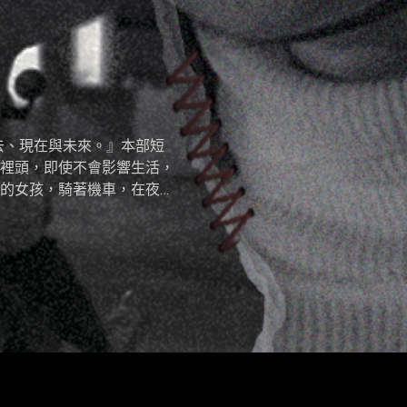
展映《當雲是
去、現在與未來。』本部短
裡頭，即使不會影響生活，
的女孩，騎著機車，在夜裡
程意外地觸發了過去的傷