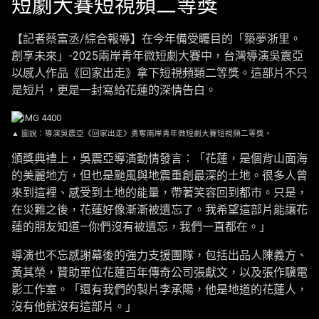
短劇大賽短視頻二等獎
【記者蔡富丞/綜合報導】在今年備受矚目的「築夢浙里。
創享未來」-2025兩岸青年微短劇大賽中，台灣導演吳震亞
以感人作品《回家出走》拿下短視頻類二等獎。這部片不只
是短片，更是一封寫給花蓮的深情告白。
▲ 圖說：導演吳震亞《回家出走》勇奪兩岸青年微短劇大賽短視頻二等獎。
頒獎典禮上，吳震亞導演動情發言：「花蓮，是個背山面海
的美麗地方，但也是颱風與地震重創最深的土地。很多人曾
來到這裡、感受到土地的能量，帶著笑容回到都市。只是，
在災難之後，花蓮好像漸漸被遺忘了。我希望這部片能讓花
蓮的朋友知道—你們沒有被遺忘，我們一直都在。」
導演也不忘感謝幕後的強力支援團隊，包括出品人陳義方、
黃其榮，贊助單位花蓮百年傳奇公司張獻文，以及張作驥電
影工作室。「還有我們的製片李承陽，他是地道的花蓮人，
沒有他就沒有這部片。」