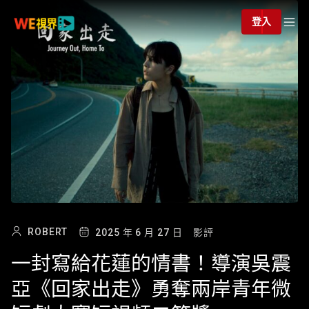
登入
ROBERT
2025 年 6 月 27 日
影評
一封寫給花蓮的情書！導演吳震
亞《回家出走》勇奪兩岸青年微