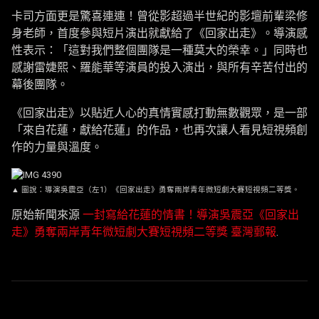
卡司方面更是驚喜連連！曾從影超過半世紀的影壇前輩梁修
身老師，首度參與短片演出就獻給了《回家出走》。導演感
性表示：「這對我們整個團隊是一種莫大的榮幸。」同時也
感謝雷婕熙、羅能華等演員的投入演出，與所有辛苦付出的
幕後團隊。
《回家出走》以貼近人心的真情實感打動無數觀眾，是一部
「來自花蓮，獻給花蓮」的作品，也再次讓人看見短視頻創
作的力量與溫度。
▲ 圖說：導演吳震亞（左1）《回家出走》勇奪兩岸青年微短劇大賽短視頻二等獎。
原始新聞來源
一封寫給花蓮的情書！導演吳震亞《回家出
走》勇奪兩岸青年微短劇大賽短視頻二等獎
臺灣郵報
.