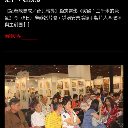
【記者陳昱成／台北報導】勵志電影《突破：三千米的泳
氣》今（8日）舉辦試片會，導演安景鴻攜手製片人李㼈率
與主創團 […]
閱讀更多