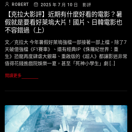
ROBERT
2025 年 7 月 10 日
影評
【克拉大影評】近期有什麼好看的電影？暑
假就是要看好萊塢大片！國片、日韓電影也
不容錯過（上）
文／克拉大 今年暑假好萊塢強檔一部接著一部上檔，除了7
天破億強檔《F1賽車》、還有經典IP《侏羅紀世界：重
生》恐龍再度肆虐大銀幕、重啟版的《超人》都讓影迷非常
值得花錢進戲院娛樂一夏，甚至「死神小學生」劇 […]
閱讀更多