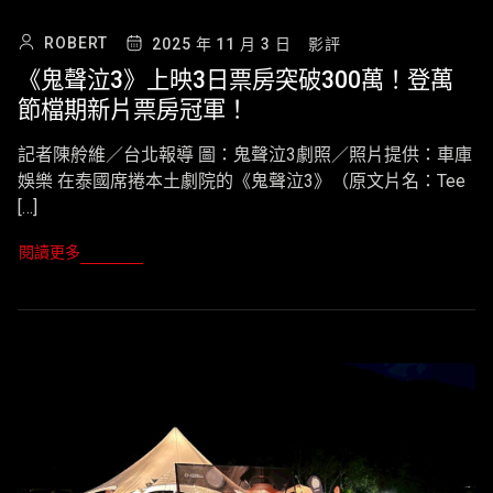
ROBERT
2025 年 11 月 3 日
影評
《鬼聲泣3》上映3日票房突破300萬！登萬
節檔期新片票房冠軍！
記者陳舲維／台北報導 圖：鬼聲泣3劇照／照片提供：車庫
娛樂 在泰國席捲本土劇院的《鬼聲泣3》（原文片名：Tee
[…]
閱讀更多