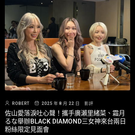
ROBERT
2025 年 8 月 22 日
影評
佐山愛落淚吐心聲！攜手廣瀨里緒菜、霜月
るな舉辦BLACK DIAMOND三女神來台兩日
粉絲限定見面會