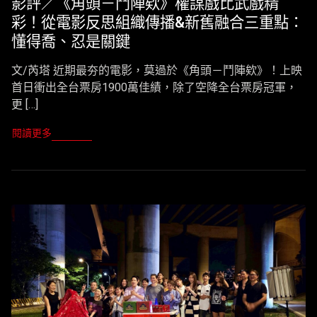
影評／《角頭－鬥陣欸》權謀戲比武戲精
彩！從電影反思組織傳播&新舊融合三重點：
懂得喬、忍是關鍵
文/芮塔 近期最夯的電影，莫過於《角頭－鬥陣欸》！上映
首日衝出全台票房1900萬佳績，除了空降全台票房冠軍，
更 […]
閱讀更多