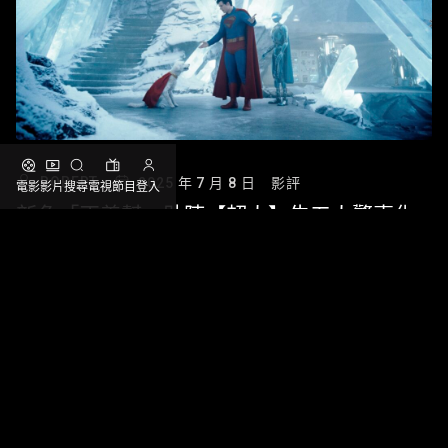
ROBERT
2025 年 7 月 8 日
影評
電影
影片
搜尋
電視節目
登入
新角「正義幫」助陣【超人】告五人驚喜化
身大使應援 詹姆斯岡恩高呼「台灣你好」
【超人】向鐵粉喊話戲院見
【記者張可芙／綜合報導】 今年暑假倍受期待的超級英雄
電影【超人】，今天(7/4)發布導演詹姆斯岡恩獻給台灣粉
絲的打招呼影片，他先是用中文親切打招呼「台灣，你
好！」，接著驚喜宣布「我非常高興能邀請超棒的樂 […]
閱讀更多