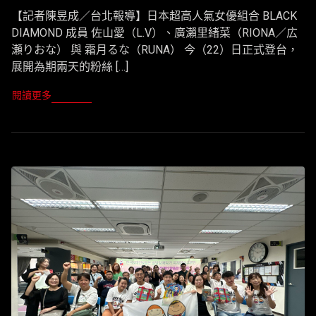
【記者陳昱成／台北報導】日本超高人氣女優組合 BLACK
DIAMOND 成員 佐山愛（L.V）、廣瀨里緒菜（RIONA／広
瀬りおな） 與 霜月るな（RUNA） 今（22）日正式登台，
展開為期兩天的粉絲 […]
閱讀更多