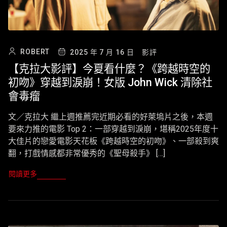
ROBERT
2025 年 7 月 16 日
影評
【克拉大影評】今夏看什麼？《跨越時空的
初吻》穿越到淚崩！女版 John Wick 清除社
會毒瘤
文／克拉大 繼上週推薦完近期必看的好萊塢片之後，本週
要來力推的電影 Top 2：一部穿越到淚崩，堪稱2025年度十
大佳片的戀愛電影天花板《跨越時空的初吻》、一部殺到爽
翻，打戲情感都非常優秀的《聖母殺手》 […]
閱讀更多