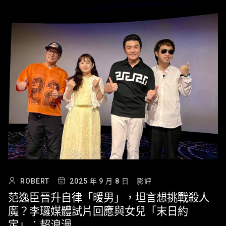
ROBERT
2025 年 9 月 8 日
影評
范逸臣晉升自律「暖男」，坦言想挑戰殺人
魔？李㼈媒體試片回應與女兒「末日約
定」：超浪漫