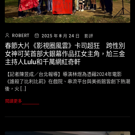
ROBERT
2025 年 8 月 24 日
影評
春節大片《影視圈風雲》卡司超狂 跨性別
女神可芙首部大銀幕作品扛女主角，尬三金
主持人Lulu和千萬網紅奇軒
【記者陳昱成／台北報導】導演林煜為憑藉2024年電影
《誰殺了比利比莉》在戲院、串流平台與美術館皆創下熱潮
後，火 […]
閱讀更多