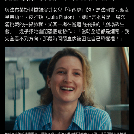
與法布萊斯搭檔飾演其女兒「伊西絲」的，是法國實力派女
星茱莉亞・皮雅頓（Julia Piaton）。她坦言本片是一場充
滿挑戰的拍攝旅程，尤其一場在隧道內拍攝的「崩塌逃生
戲」，幾乎讓她幽閉恐懼症發作：「當時全場都是煙霧，我
完全看不到方向，那段時間簡直像被困在自己恐懼裡！」