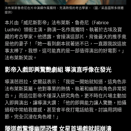
法布萊斯魯奇尼在片中演繹作風獨特、充滿熱情的考古學家。（圖／采昌國際多媒體
提供）
本片由「威尼斯影帝」法布萊斯・魯奇尼（Fabrice
Luchini）領銜主演，飾演一名作風獨特、執著於古埃及寶
藏的考古學家。他透露，會接演這部片，背後最大的推手竟
是他的妻子！「她一看到劇本就著迷不已，一直跟我說這故
事太棒了，我想，這可能真的是一部值得演出的好電影。」
法布萊斯笑說。
影帝入戲即興驚艷劇組 導演直呼像在發光
導演芭芭拉・史爾茲表示：「我從一開始就知道，這角色非
法布萊斯莫屬。他對專業的熱情、執著和幽默與角色非常契
合。」而這位影帝不僅深入研究角色，更不時在片場主動加
入即興演出，讓導演大讚：「他的即興能力讓人驚艷，拍攝
過程中常給我靈感，甚至會半夜打電話給我，討論用詞細
節，完全沉浸在角色裡！」
隧道戲驚爆幽閉恐懼 女星首場戲就超崩潰