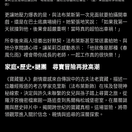
茱莉亞皮雅頓透露因為一場隧道戲，讓她苦吞幽閉恐懼症。（圖／采昌國際多媒體提
供）
更讓她壓力爆表的是，與法布萊斯第一次見面就要拍攝開車
戲，還是在巴士底廣場繞行。她緊張地笑說：「如果我第一
天就撞到他，後果會超嚴重啊！當時真的超怕出車禍！」
所幸後來兩人培養出好默契，法布萊斯甚至常送書給她、與
她分享閱讀心得，讓茱莉亞感動表示：「他就像是那種《春
風化雨》裡會帶你成長的老師，一起工作真的很快樂！」
家庭×歷史×謎團 尋寶冒險再掀高潮
《寶藏獵人》劇情靈感來自傳說中的古夫法老寶藏，描述一
位離經叛道的考古學家克里斯（法布萊斯飾）在埃及發現神
秘線索，決定與許久未聯繫的女兒與孫子踏上尋寶之旅，從
羅浮宮機密檔案館一路追查到馬爾梅松城堡密室，在層層謎
團與歷史碎片中，揭開跨世紀的寶藏真相。這場冒險，將帶
領觀眾進入關於信念、親情與追尋的深層探索。