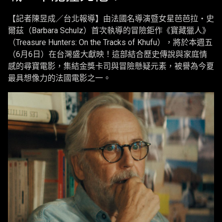
【記者陳昱成／台北報導】由法國名導演暨女星芭芭拉・史
爾茲（Barbara Schulz）首次執導的冒險鉅作《寶藏獵人》
（Treasure Hunters: On the Tracks of Khufu），將於本週五
（6月6日）在台灣盛大獻映！這部結合歷史傳說與家庭情
感的尋寶電影，集結金獎卡司與冒險懸疑元素，被譽為今夏
最具想像力的法國電影之一。