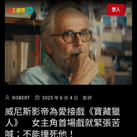
登入
ROBERT
2025 年 6 月 4 日
影評
威尼斯影帝為愛接戲《寶藏獵
人》 女主角首場戲就緊張苦
喊：不能撞死他！