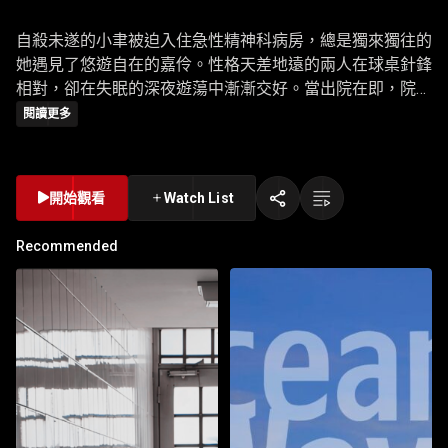
自殺未遂的小聿被迫入住急性精神科病房，總是獨來獨往的
她遇見了悠遊自在的嘉伶。性格天差地遠的兩人在球桌針鋒
相對，卻在失眠的深夜遊蕩中漸漸交好。當出院在即，院內
卻不平靜──面對這位「朋友」，小聿陷入了困難的抉擇。
閱讀更多
開始觀看
Watch List
Recommended