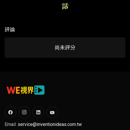
評論
尚未評分
Email:
service@inventionideas.com.tw